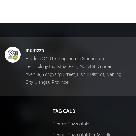
Indirizzo
Building C 2015, Xingzhuang Science and
Technology Industrial Park, No. 288 Qinhuai
Avenue, Yongyang Street, Lishui District, Nanjing
City, Jiangsu Province
TAG CALDI
Cesoia Orizzontale
Cesoie Orizzontali Per Metalli