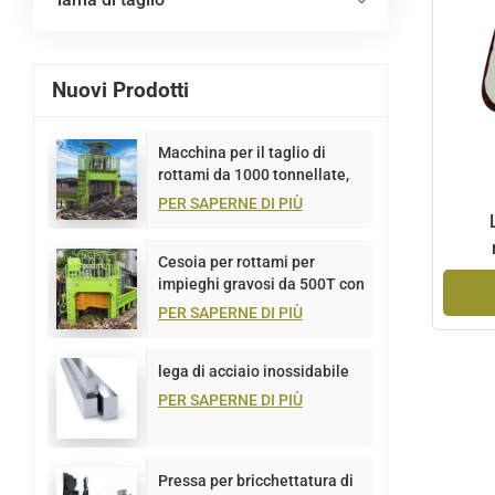
Nuovi Prodotti
Macchina per il taglio di
rottami da 1000 tonnellate,
portale multilama
PER SAPERNE DI PIÙ
Cesoia per rottami per
lavor
impieghi gravosi da 500T con
portale multilama
PER SAPERNE DI PIÙ
lega di acciaio inossidabile
PER SAPERNE DI PIÙ
Pressa per bricchettatura di