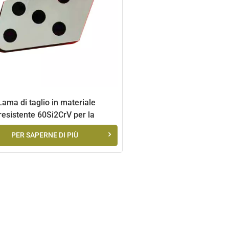
Lama di taglio in materiale
resistente 60Si2CrV per la
azione di rottami metallici duri
PER SAPERNE DI PIÙ