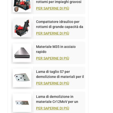
rottami per impieghi gravosi
da 1500 tonnellate
PER SAPERNE DI PIÙ
Compattatore idraulico per
rottami di grande capacità da
1000 tonnellate
PER SAPERNE DI PIÙ
Materiale M35 in acciaio
rapido
PER SAPERNE DI PIÙ
Lama di taglio S7 per
demolizione di materiali per il
taglio di piastre metalliche
PER SAPERNE DI PIÙ
Lama di demolizione in
materiale Cr12MoV per un
taglio efficiente del metallo
PER SAPERNE DI PIÙ