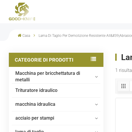
Casa
Lama Di Taglio Per Demolizione Resistente All&#39;abrasio
La
CATEGORIE DI PRODOTTI
1 risult
Macchina per bricchettatura di
metalli
Trituratore idraulico
macchina idraulica
acciaio per stampi
lama di taglio