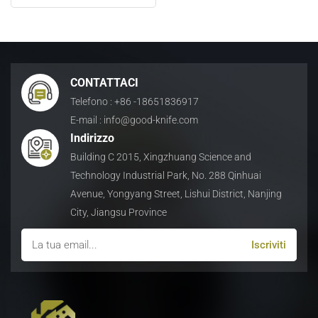
a coccodrillo
日本語
Indonesia
CONTATTACI
Telefono : +86 -18651836917
E-mail : info@good-knife.com
Indirizzo
Building C 2015, Xingzhuang Science and
Technology Industrial Park, No. 288 Qinhuai
Avenue, Yongyang Street, Lishui District, Nanjing
City, Jiangsu Province