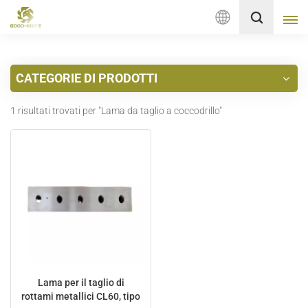
Italiano
CATEGORIE DI PRODOTTI
English
1 risultati trovati per "Lama da taglio a coccodrillo"
français
Deutsch
русский
italiano
español
Nederlands
Lama per il taglio di
rottami metallici CL60, tipo
العربية