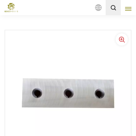
Italiano
English
français
Deutsch
русский
italiano
español
Nederlands
العربية