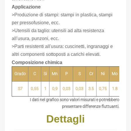
Applicazione
>Produzione di stampi: stampi in plastica, stampi
per pressofusione, ecc.
>Utensili da taglio: utensili ad alta resistenza
all'usura, punzoni, ecc.
>Parti resistenti all'usura: cuscinetti, ingranaggi e
altri componenti sottoposti a carichi elevati.
Composizione chimica
Grado
C
Si
Mn
P
S
Cr
Ni
Mo
V
S7
0,55
1
0,9
0,03
0,03
3.5
0,75
1.8
0,35
I dati nel grafico sono valori misurati e potrebbero
presentare differenze fluttuanti.
Dettagli