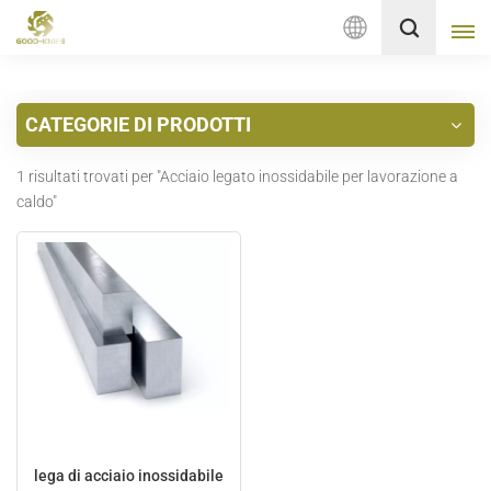
Italiano
CATEGORIE DI PRODOTTI
English
1 risultati trovati per "Acciaio legato inossidabile per lavorazione a
français
caldo"
Deutsch
русский
italiano
español
Nederlands
lega di acciaio inossidabile
العربية