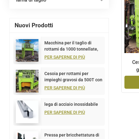
Nuovi Prodotti
Macchina per il taglio di
rottami da 1000 tonnellate,
portale multilama
PER SAPERNE DI PIÙ
Ces
g
Cesoia per rottami per
impieghi gravosi da 500T con
portale multilama
PER SAPERNE DI PIÙ
lega di acciaio inossidabile
PER SAPERNE DI PIÙ
Pressa per bricchettatura di