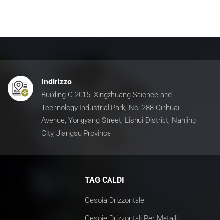
Indirizzo
Building C 2015, Xingzhuang Science and
Technology Industrial Park, No. 288 Qinhuai
Avenue, Yongyang Street, Lishui District, Nanjing
City, Jiangsu Province
TAG CALDI
Cesoia Orizzontale
Cesoie Orizzontali Per Metalli