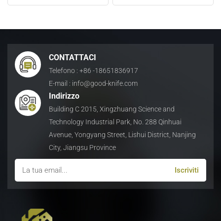
acciaio alla rinfusa
lavorazione di rottami
日本語
Indonesia
CONTATTACI
Telefono : +86 -18651836917
E-mail : info@good-knife.com
Indirizzo
Building C 2015, Xingzhuang Science and
Technology Industrial Park, No. 288 Qinhuai
Avenue, Yongyang Street, Lishui District, Nanjing
City, Jiangsu Province