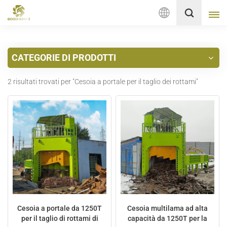
Italiano
CATEGORIE DI PRODOTTI
English
2 risultati trovati per "Cesoia a portale per il taglio dei rottami"
français
Deutsch
русский
italiano
español
Nederlands
Cesoia a portale da 1250T
Cesoia multilama ad alta
per il taglio di rottami di
capacità da 1250T per la
العربية