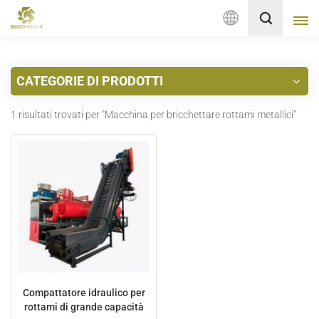
Italiano
CATEGORIE DI PRODOTTI
English
1 risultati trovati per "Macchina per bricchettare rottami metallici"
français
Deutsch
русский
italiano
español
Nederlands
Compattatore idraulico per
rottami di grande capacità
العربية