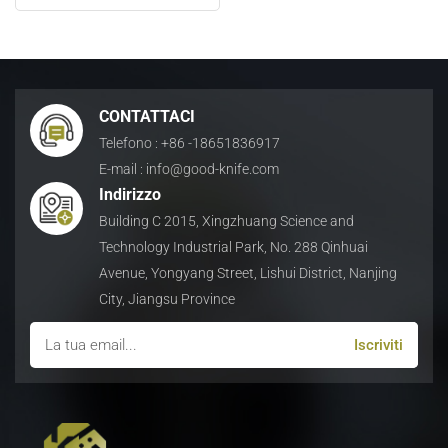
da 1000 tonnellate
日本語
Indonesia
CONTATTACI
Telefono : +86 -18651836917
E-mail : info@good-knife.com
Indirizzo
Building C 2015, Xingzhuang Science and
Technology Industrial Park, No. 288 Qinhuai
Avenue, Yongyang Street, Lishui District, Nanjing
City, Jiangsu Province