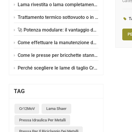
cate
Lama rivestita o lama completamente temprata: quale scegliere?
dell
prog
Trattamento termico sottovuoto o in scatola: quale scegliere?
T
capa
impa
🚀 Potenza modulare: il vantaggio delle lame divisibili per distruggidocumenti
PE
Come effettuare la manutenzione delle lame delle cesoie per rottami metallici?
Come le presse per bricchette stanno rivoluzionando il settore del riciclaggio?
Perché scegliere le lame di taglio Cr12MoV?
TAG
Cr12MoV
Lama Shaer
Pressa Idraulica Per Metalli
Pressa Per Il Riciclaggio Dei Metalli