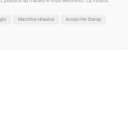
العربية
, plastica da macero e rifiuti elettronici. La mostra
ri difetti, ma ci indica anche la direzione del
日本語
ta in una nuova fase e l'innovazione tecnologica e le
glio
Macchina Idraulica
Acciaio Per Stampi
petitività. Non vedo l'ora di applicare ciò che ho
Indonesia
ppo delle imprese verso una qualità superiore.