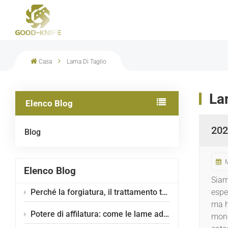
Casa
Lama Di Taglio
La
Elenco Blog
202
Blog
Elenco Blog
Siam
espe
Perché la forgiatura, il trattamento termico e la siderurgia sono più importanti del design della lama.
ma h
Potere di affilatura: come le lame ad alte prestazioni GOOD-KNIFE compatibili con Zato massimizzano l'efficienza del distruggidocumenti
mond