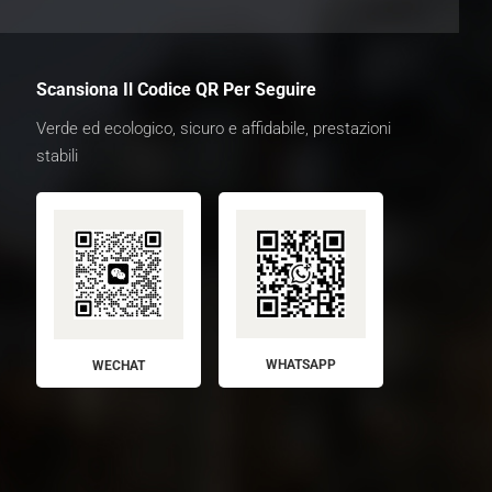
Scansiona Il Codice QR Per Seguire
Verde ed ecologico, sicuro e affidabile, prestazioni
stabili
WHATSAPP
WECHAT