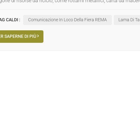
gorie di risorse da riciclo, come rottami metallici, carta da macero
'ISRI è come uno specchio che non solo ci permette di vedere i nost
resso. La concorrenza globale nel settore del riciclaggio è entra
AG CALDI :
Comunicazione In Loco Della Fiera REMA
Lama Di Ta
cità di sviluppo sostenibile diventeranno fattori chiave della com
rato in questa mostra al lavoro pratico e di promuovere lo svilu
R SAPERNE DI PIÙ