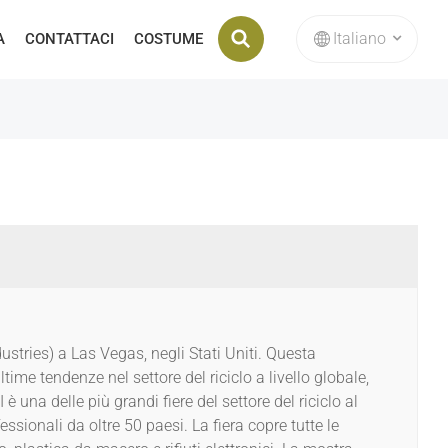
Italiano
A
CONTATTACI
COSTUME
Stampo Di Stampaggio Interno Della Macchina Bricchettatrice
English
français
Deutsch
русский
italiano
ustries) a Las Vegas, negli Stati Uniti. Questa
español
ime tendenze nel settore del riciclo a livello globale,
una delle più grandi fiere del settore del riciclo al
Nederlands
ssionali da oltre 50 paesi. La fiera copre tutte le