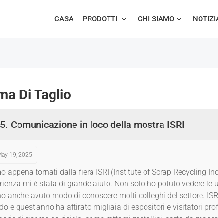
CASA
PRODOTTI
CHI SIAMO
NOTIZI
ma Di Taglio
5. Comunicazione in loco della mostra ISRI
May 19, 2025
o appena tornati dalla fiera ISRI (Institute of Scrap Recycling Ind
rienza mi è stata di grande aiuto. Non solo ho potuto vedere le ult
o anche avuto modo di conoscere molti colleghi del settore. ISRI è 
o e quest'anno ha attirato migliaia di espositori e visitatori profe