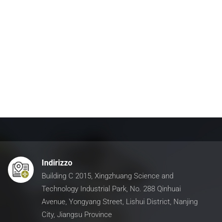
Indirizzo
Building C 2015, Xingzhuang Science and
Technology Industrial Park, No. 288 Qinhuai
Avenue, Yongyang Street, Lishui District, Nanjing
City, Jiangsu Province