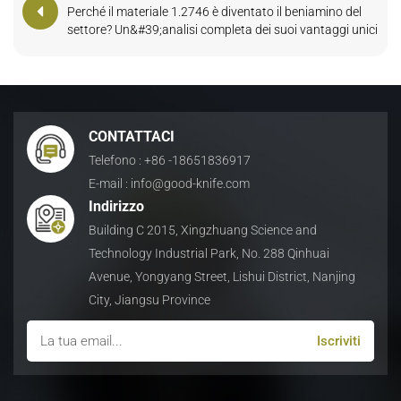
Perché il materiale 1.2746 è diventato il beniamino del
settore? Un&#39;analisi completa dei suoi vantaggi unici
CONTATTACI
Telefono : +86 -18651836917
E-mail : info@good-knife.com
Indirizzo
Building C 2015, Xingzhuang Science and
Technology Industrial Park, No. 288 Qinhuai
Avenue, Yongyang Street, Lishui District, Nanjing
City, Jiangsu Province