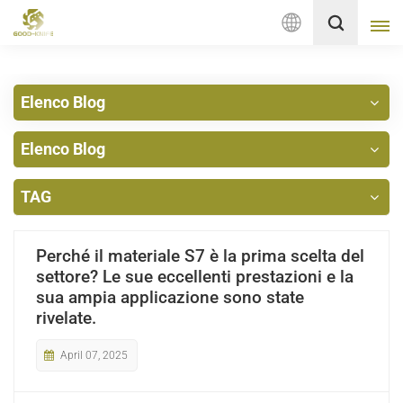
Italiano
Elenco Blog
English
Elenco Blog
français
Deutsch
TAG
русский
Perché il materiale S7 è la prima scelta del
italiano
settore? Le sue eccellenti prestazioni e la
sua ampia applicazione sono state
español
rivelate.
Nederlands
April 07, 2025
العربية