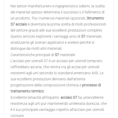
Nei settori manifatturiero e ingegneristico odierni, la scelta
日本語
dei materiali spesso determina il successo o il fallimento di
un prodotto. Tra i numerosi materiali opzionali,
Strumento
Indonesia
S7
acciaio
è diventata la prima scelta di molti professionisti
del settore grazie alle sue eccellenti prestazioni complete.
Questo articolo esplorerà i vantaggi unici di
S7
materiale,
analizzarne gli scenari applicativi e svelare perché si
distingue da molti altri materiali.
Caratteristiche principali di
S7
materiale
L'acciaio per utensili S7 è un acciaio per utensili temprato
raffreddato ad aria, che rientra tra gli acciai per utensili
resistenti agli urti secondo lo standard americano AISI. Le
sue eccellenti prestazioni derivano dall'attenta
progettazione della composizione chimica e
processo di
trattamento termico
:
Eccellente tenacità all'impatto:
acciaio S7
ha un'eccellente
resistenza agli urti pur mantenendo un'elevata durezza, che
è il suo principale vantaggio rispetto all'acciaio per utensili
comune